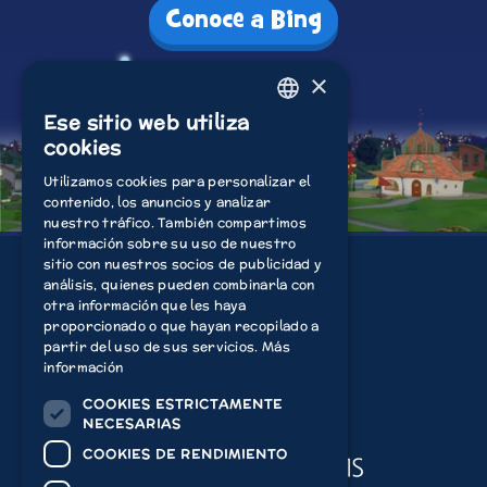
Conoce a Bing
×
Ese sitio web utiliza
ENGLISH
cookies
ITALIAN
Utilizamos cookies para personalizar el
contenido, los anuncios y analizar
POLISH
nuestro tráfico. También compartimos
FRENCH
información sobre su uso de nuestro
sitio con nuestros socios de publicidad y
DUTCH
análisis, quienes pueden combinarla con
otra información que les haya
Información
Jugar
GERMAN
proporcionado o que hayan recopilado a
partir del uso de sus servicios.
Más
SPANISH
Ver
App
información
COOKIES ESTRICTAMENTE
Acamar Films
NECESARIAS
COOKIES DE RENDIMIENTO