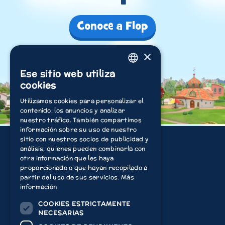
Conoce a Flop
×
Ese sitio web utiliza
ENGLISH
cookies
ITALIAN
Utilizamos cookies para personalizar el
contenido, los anuncios y analizar
POLISH
nuestro tráfico. También compartimos
FRENCH
información sobre su uso de nuestro
sitio con nuestros socios de publicidad y
DUTCH
análisis, quienes pueden combinarla con
otra información que les haya
Información
Jugar
GERMAN
proporcionado o que hayan recopilado a
partir del uso de sus servicios.
Más
SPANISH
Ver
App
información
COOKIES ESTRICTAMENTE
Acamar Films
NECESARIAS